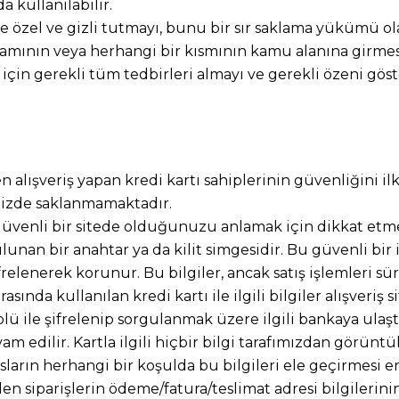
 kullanılabilir.
ikle özel ve gizli tutmayı, bunu bir sır saklama yükümü o
mamının veya herhangi bir kısmının kamu alanına girmesi
 için gerekli tüm tedbirleri almayı ve gerekli özeni gö
n alışveriş yapan kredi kartı sahiplerinin güvenliğini il
imizde saklanmamaktadır.
güvenli bir sitede olduğunuzu anlamak için dikkat etme
 bulunan bir anahtar ya da kilit simgesidir. Bu güvenli b
ifrelenerek korunur. Bu bilgiler, ancak satış işlemleri sü
ırasında kullanılan kredi kartı ile ilgili bilgiler alışveri
 ile şifrelenip sorgulanmak üzere ilgili bankaya ulaştırı
vam edilir. Kartla ilgili hiçbir bilgi tarafımızdan görü
arın herhangi bir koşulda bu bilgileri ele geçirmesi e
ilen siparişlerin ödeme/fatura/teslimat adresi bilgilerin