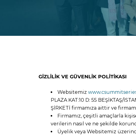
GİZLİLİK VE GÜVENLİK POLİTİKASI
Websitemiz
www.csummitseries
PLAZA KAT:10 D: 55 BEŞİKTAŞ/İS
ŞİRKETİ firmamıza aittir ve firmamız
Firmamız, çeşitli amaçlarla kişise
verilerin nasıl ve ne şekilde korun
Üyelik veya Websitemiz üzerindek