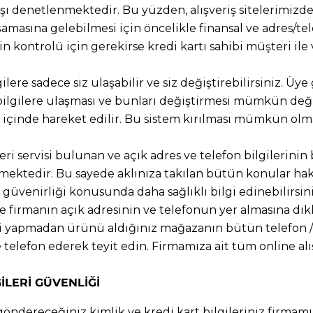
arşı denetlenmektedir. Bu yüzden, alışveriş sitelerimizde
 aşamasına gelebilmesi için öncelikle finansal ve adres/
n kontrolü için gerekirse kredi kartı sahibi müşteri ile v
lere sadece siz ulaşabilir ve siz değiştirebilirsiniz. Üy
i bilgilere ulaşması ve bunları değiştirmesi mümkün deği
ı içinde hareket edilir. Bu sistem kırılması mümkün olma
ri servisi bulunan ve açık adres ve telefon bilgilerinin be
ktedir. Bu sayede aklınıza takılan bütün konular hakkın
 güvenirliği konusunda daha sağlıklı bilgi edinebilirsin
de firmanın açık adresinin ve telefonun yer almasına dik
izi yapmadan ürünü aldığınız mağazanın bütün telefon / a
telefon ederek teyit edin. Firmamıza ait tüm online alı
İLERİ GÜVENLİĞİ
göndereceğiniz kimlik ve kredi kart bilgileriniz firmamı