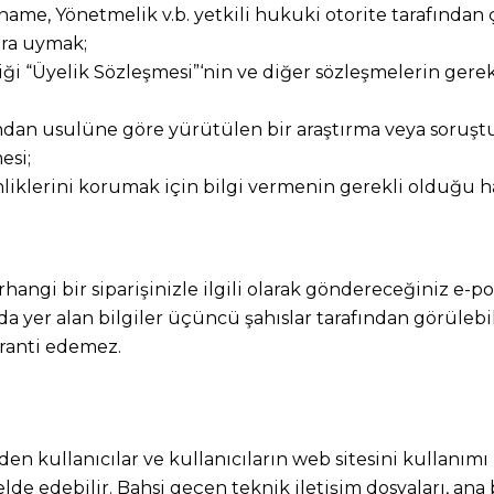
e, Yönetmelik v.b. yetkili hukuki otorite tarafından 
ara uymak;
iği “Üyelik Sözleşmesi”‘nin ve diğer sözleşmelerin gere
arafından usulüne göre yürütülen bir araştırma veya sor
esi;
nliklerini korumak için bilgi vermenin gerekli olduğu ha
ngi bir siparişinizle ilgili olarak göndereceğiniz e-pos
rda yer alan bilgiler üçüncü şahıslar tarafından görülebi
aranti edemez.
en kullanıcılar ve kullanıcıların web sitesini kullanımı 
lde edebilir. Bahsi geçen teknik iletişim dosyaları, an