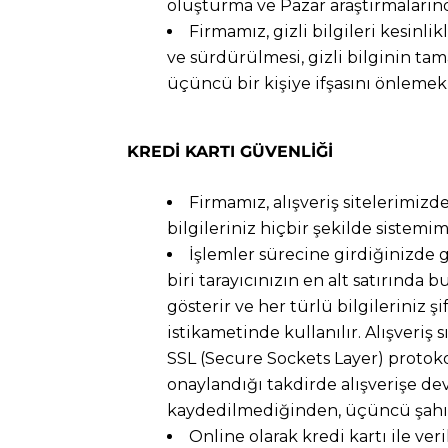
oluşturma ve Pazar araştırmalarında
Firmamız, gizli bilgileri kesinl
ve sürdürülmesi, gizli bilginin ta
üçüncü bir kişiye ifşasını önlemek
KREDİ KARTI GÜVENLİĞİ
Firmamız, alışveriş sitelerimizde
bilgileriniz hiçbir şekilde sistem
İşlemler sürecine girdiğinizde 
biri tarayıcınızın en alt satırında
gösterir ve her türlü bilgileriniz ş
istikametinde kullanılır. Alışveriş s
SSL (Secure Sockets Layer) protokolü
onaylandığı takdirde alışverişe de
kaydedilmediğinden, üçüncü şahısl
Online olarak kredi kartı ile ver