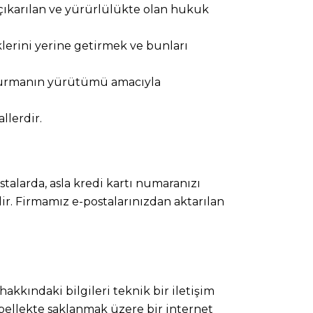
çıkarılan ve yürürlülükte olan hukuk
klerini yerine getirmek ve bunları
uşturmanın yürütümü amacıyla
llerdir.
talarda, asla kredi kartı numaranızı
lir. Firmamız e-postalarınızdan aktarılan
hakkındaki bilgileri teknik bir iletişim
a bellekte saklanmak üzere bir internet