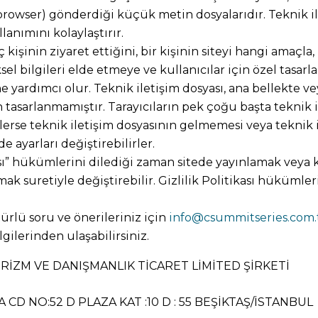
a (browser) gönderdiği küçük metin dosyalarıdır. Teknik 
lanımını kolaylaştırır.
ç kişinin ziyaret ettiğini, bir kişinin siteyi hangi amaçla
ksel bilgileri elde etmeye ve kullanıcılar için özel tasa
e yardımcı olur. Teknik iletişim dosyası, ana bellekte 
in tasarlanmamıştır. Tarayıcıların pek çoğu başta teknik
dilerse teknik iletişim dosyasının gelmemesi veya teknik
 ayarları değiştirebilirler.
ası” hükümlerini dilediği zaman sitede yayınlamak veya k
 suretiyle değiştirebilir. Gizlilik Politikası hükümleri
r türlü soru ve önerileriniz için
info@csummitseries.com.
lgilerinden ulaşabilirsiniz.
İZM VE DANIŞMANLIK TİCARET LİMİTED ŞİRKETİ
D NO:52 D PLAZA KAT :10 D : 55 BEŞİKTAŞ/İSTANBUL