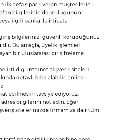
n ilk defa sipariş veren müşterilerin
telefon bilgilerinin doğruluğunun
eya ilgili banka ile irtibata
e giriş bilgilerinizi güvenli koruduğunuz
ldir. Bu amaçla, üyelik işlemleri
yan bir uluslararası bir şifreleme
lirtildiği İnternet alışveriş siteleri
da detaylı bilgi alabilir, online
iz.
kat edilmesini tavsiye ediyoruz.
dres bilgilerini not edin. Eğer
şveriş sitelerimizde firmamıza dair tüm
z tarafından gizlilik prensibine göre