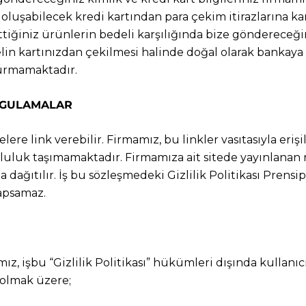
e oluşabilecek kredi kartından para çekim itirazlarına ka
ttiğiniz ürünlerin bedeli karşılığında bize göndereceğin
in kartınızdan çekilmesi halinde doğal olarak bankaya 
şturmamaktadır.
YGULAMALAR
lere link verebilir. Firmamız, bu linkler vasıtasıyla erişi
luluk taşımamaktadır. Firmamıza ait sitede yayınlanan r
ıza dağıtılır. İş bu sözleşmedeki Gizlilik Politikası Pre
kapsamaz.
mız, işbu “Gizlilik Politikası” hükümleri dışında kullanıcı
a olmak üzere;