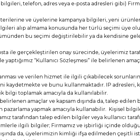
ma bilgileri, telefon, adres veya e-posta adresleri gibi) F
ilerine ve üyelerine kampanya bilgileri, yeni ürünler 
ilgileri alıp almama konusunda her türlü seçimi üye olur
lümünden bu seçimi değiştirilebilir ya da kendisine gele
ta ile gerçekleştirilen onay sürecinde, üyelerimiz ta
iz ile yaptığımız “Kullanıcı Sözleşmesi” ile belirlenen a
lanması ve verilen hizmet ile ilgili çıkabilecek sorunlar
ini kaydetmekte ve bunu kullanmaktadır. IP adresleri, ku
bilgi toplamak amacıyla da kullanılabilir.
belirlenen amaçlar ve kapsam dışında da, talep edilen bil
 pazarlama yapmak amacıyla kullanabilir. Kişisel bilgil
amız tarafından talep edilen bilgiler veya kullanıcı tara
erle ilgili bilgiler; Firmamız ve işbirliği içinde olduğu
şında da, üyelerimizin kimliği ifşa edilmeden çeşitli ist