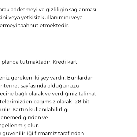
larak addetmeyi ve gizliliğin sağlanması
ni veya yetkisiz kullanımını veya
stermeyi taahhüt etmektedir.
k planda tutmaktadır. Kredi kartı
niz gereken iki şey vardır. Bunlardan
ir internet sayfasında olduğunuzu
recine bağlı olarak ve verdiğiniz talimat
ş sitelerimizden bağımsız olarak 128 bit
lır. Kartın kullanılabilirliği
ntülenemediğinden ve
ngellenmiş olur.
in güvenilirliği firmamiz tarafından