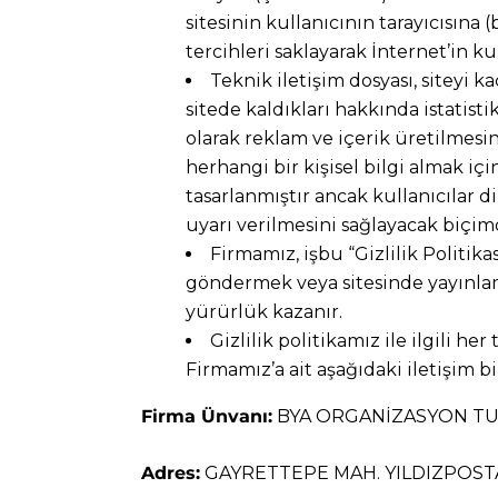
sitesinin kullanıcının tarayıcısın
tercihleri saklayarak İnternet’in kul
Teknik iletişim dosyası, siteyi ka
sitede kaldıkları hakkında istatisti
olarak reklam ve içerik üretilmesin
herhangi bir kişisel bilgi almak iç
tasarlanmıştır ancak kullanıcılar 
uyarı verilmesini sağlayacak biçimde
Firmamız, işbu “Gizlilik Politik
göndermek veya sitesinde yayınlamak
yürürlük kazanır.
Gizlilik politikamız ile ilgili he
Firmamız’a ait aşağıdaki iletişim bi
Firma Ünvanı:
BYA ORGANİZASYON TUR
Adres:
GAYRETTEPE MAH. YILDIZPOSTA C