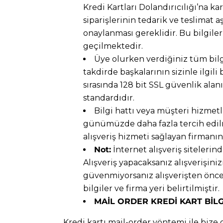
Kredi Kartları Dolandırıcılığı’na k
siparişlerinin tedarik ve teslimat
onaylanması gereklidir. Bu bilgileri
geçilmektedir.
Üye olurken verdiğiniz tüm bilgi
takdirde başkalarının sizinle ilgil
sırasında 128 bit SSL güvenlik alan
standardıdır.
Bilgi hattı veya müşteri hizmetle
günümüzde daha fazla tercih edilme
alışveriş hizmeti sağlayan firmanın
Not:
İnternet alışveriş sitelerin
Alışveriş yapacaksanız alışverişin
güvenmiyorsanız alışverişten önce 
bilgiler ve firma yeri belirtilmiştir.
MAİL ORDER KREDİ KART BİLG
Kredi kartı mail-order yöntemi ile bize 